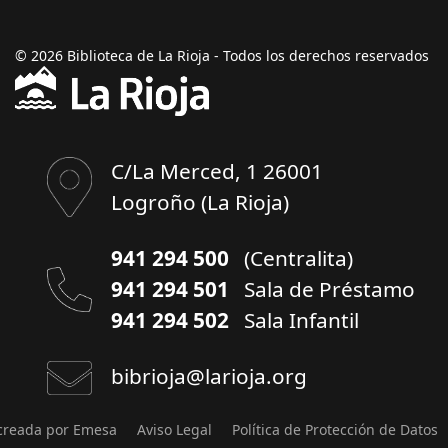
© 2026 Biblioteca de La Rioja - Todos los derechos reservados
C/La Merced, 1 26001
Logroño (La Rioja)
941 294 500
(Centralita)
941 294 501
Sala de Préstamo
941 294 502
Sala Infantil
bibrioja@larioja.org
creada por Emesa
Aviso Legal
Política de Protección de Datos