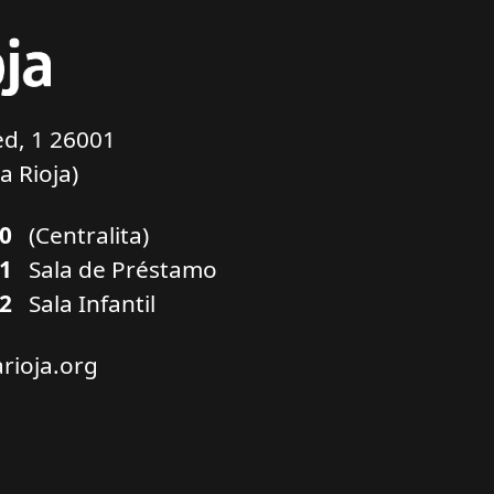
d, 1 26001
a Rioja)
00
(Centralita)
01
Sala de Préstamo
02
Sala Infantil
arioja.org