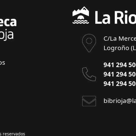
C/La Merce
Logroño (L
os
941 294 5
941 294 5
941 294 5
bibrioja@l
os reservados