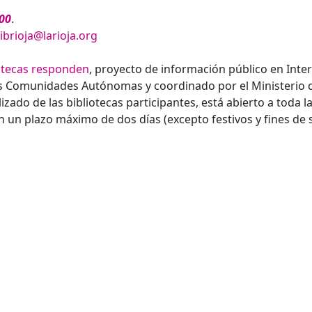
00
.
ibrioja@larioja.org
iotecas responden
, proyecto de información público en Int
tes Comunidades Autónomas y coordinado por el Ministerio d
izado de las bibliotecas participantes, está abierto a toda l
 un plazo máximo de dos días (excepto festivos y fines de
 línea y electrónicas