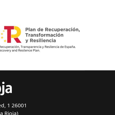
d, 1 26001
a Rioja)