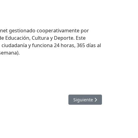
ernet gestionado cooperativamente por
e Educación, Cultura y Deporte. Este
a ciudadanía y funciona 24 horas, 365 días al
 semana).
Artículo siguiente: Visitas guia
Siguiente