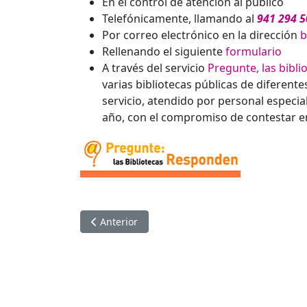
En el control de atención al público
Telefónicamente, llamando al
941 294 5
Por correo electrónico en la dirección
b
Rellenando el siguiente
formulario
A través del servicio
Pregunte, las bibl
varias bibliotecas públicas de diferen
servicio, atendido por personal especial
año, con el compromiso de contestar en
Artículo anterior: Consulta de publicaciones en
Anterior