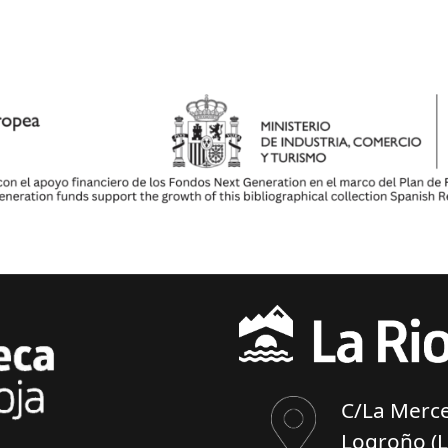
C/La Merce
Logroño (L