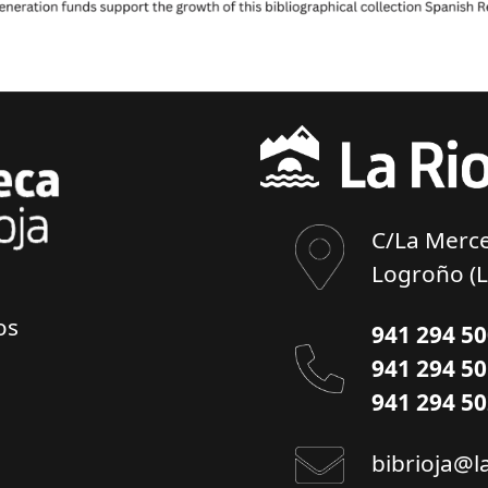
C/La Merce
Logroño (L
os
941 294 5
941 294 5
941 294 5
bibrioja@l