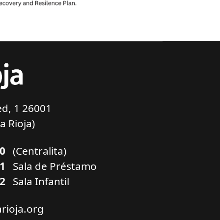
d, 1 26001
a Rioja)
00
(Centralita)
01
Sala de Préstamo
02
Sala Infantil
arioja.org