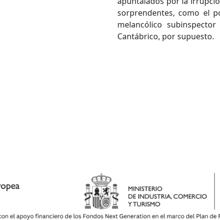
apuntalados por la irrupci
sorprendentes, como el pol
melancólico subinspecto
Cantábrico, por supuesto.