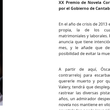
XX Premio de Novela Cor
por el Gobierno de Cantab
En el año de crisis de 2013 
propia, la de los cua
matrimoniales y laborales.
anuncia que tiene intenci
mes, y le añade que des
posibilidad de evitar la mue
A partir de aquí, Ósc
contrarreloj para escarb
quererle muerto y por q
Valery, tendrá que despleg
rastrear las diversas pis
años, un admirador despec
novela nos mantiene en vilo