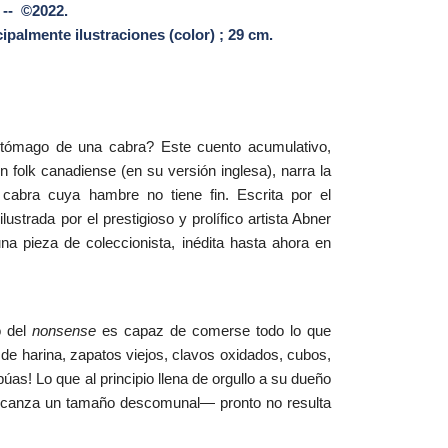
 -- ©2022.
ipalmente ilustraciones (color) ; 29 cm.
tómago de una cabra? Este cuento acumulativo,
n folk canadiense (en su versión inglesa), narra la
cabra cuya hambre no tiene fin. Escrita por el
ilustrada por el prestigioso y prolífico artista Abner
a pieza de coleccionista, inédita hasta ahora en
o del
nonsense
es capaz de comerse todo lo que
de harina, zapatos viejos, clavos oxidados, cubos,
úas! Lo que al principio llena de orgullo a su dueño
lcanza un tamaño descomunal— pronto no resulta