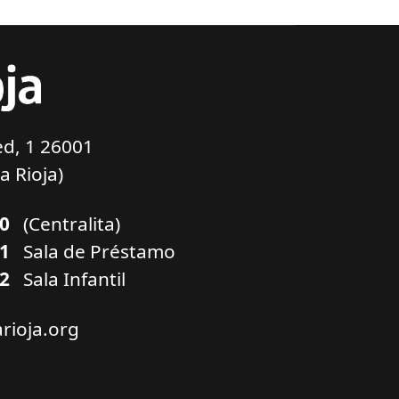
d, 1 26001
a Rioja)
00
(Centralita)
01
Sala de Préstamo
02
Sala Infantil
arioja.org