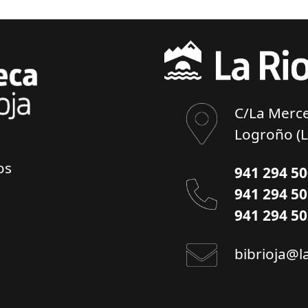
C/La Merce
Logroño (L
os
941 294 5
941 294 5
941 294 5
bibrioja@l