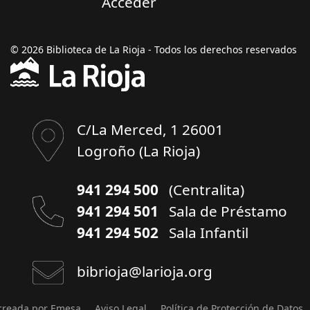
Acceder
© 2026 Biblioteca de La Rioja - Todos los derechos reservados
C/La Merced, 1 26001
Logroño (La Rioja)
941 294 500
(Centralita)
941 294 501
Sala de Préstamo
941 294 502
Sala Infantil
bibrioja@larioja.org
creada por Emesa
Aviso Legal
Política de Protección de Datos