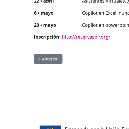
22
•
abril
Asistentes Virtuales. 
6
•
mayo
Copilot en Excel, nu
20
•
mayo
Copilot en powerpoin
Inscripción:
http://reservasblr.org/
Artículo anterior: Consultorio tecnológico ¿Ti
Anterior