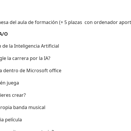
sa del aula de formación (+ 5 plazas con ordenador aport
A/O
de la Inteligencia Artificial
e la carrera por la IA?
ia dentro de Microsoft office
én juega
ieres crear?
propia banda musical
a película