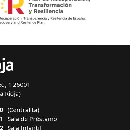
d, 1 26001
a Rioja)
00
(Centralita)
01
Sala de Préstamo
02
Sala Infantil