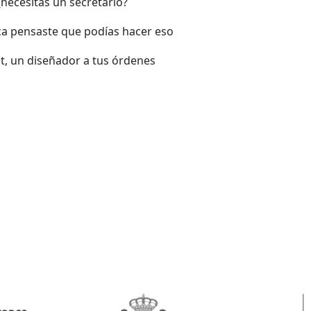
¿necesitas un secretario?
nca pensaste que podías hacer eso
t, un diseñador a tus órdenes
enes problemas con tus dispositivos móviles?¿Necesitas ayuda en tus