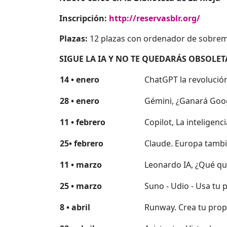
Inscripción:
http://reservasblr.org/
Plazas:
12 plazas con ordenador de sobreme
SIGUE LA IA Y NO TE QUEDARÁS OBSOLET
14
•
enero
ChatGPT la revolución 
28
•
enero
Gémini, ¿Ganará Googl
11
•
febrero
Copilot, La inteligenc
25
•
febrero
Claude. Europa tambi
11
•
marzo
Leonardo IA, ¿Qué qu
25
•
marzo
Suno - Udio - Usa tu 
8
•
abril
Runway. Crea tu propi