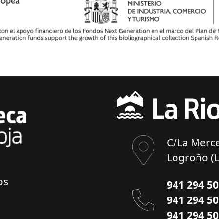
C/La Merce
Logroño (L
os
941 294 5
941 294 5
941 294 5