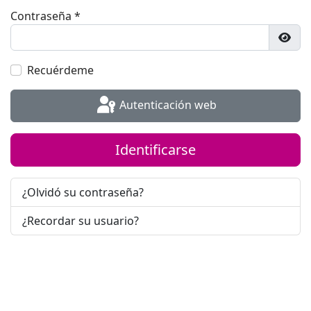
Contraseña
*
Most
Recuérdeme
Autenticación web
Identificarse
¿Olvidó su contraseña?
¿Recordar su usuario?