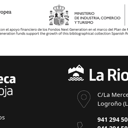
C/La Merce
Logroño (L
os
941 294 5