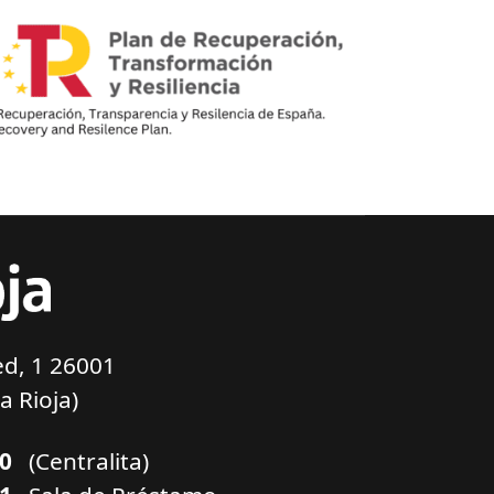
d, 1 26001
a Rioja)
00
(Centralita)