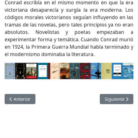
Conrad escribía en el mismo momento en que la era
victoriana desaparecía y surgía la era moderna. Los
códigos morales victorianos seguían influyendo en las
tramas de las novelas, pero tales principios ya no eran
absolutos. Novelistas y poetas empezaban a
experimentar forma y temática. Cuando Conrad murió
en 1924, la Primera Guerra Mundial había terminado y
el modernismo dominaba la literatura.
Artículo anterior: Bibliotecas de Cine. 24 de octubre, Día de la
Artículo siguie
Anterior
Siguiente