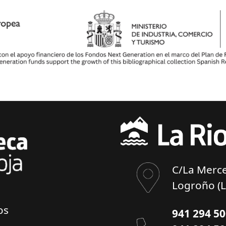
C/La Merce
Logroño (L
os
941 294 5