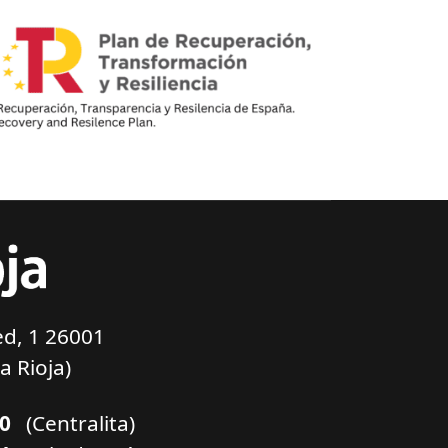
d, 1 26001
a Rioja)
00
(Centralita)