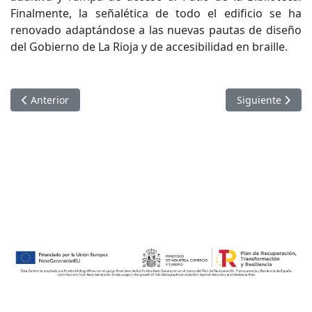
Finalmente, la señalética de todo el edificio se ha
renovado adaptándose a las nuevas pautas de diseño
del Gobierno de La Rioja y de accesibilidad en braille.
Artículo anterior: Taller : Al día sobre… Inteligencia artificial
Artículo siguie
Anterior
Siguiente