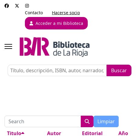
Contacto
Hacerse socio
Acceder a mi Biblioteca
COM_USERS_FILTER_SEARCH_DESC
Limpiar
Titulo
Autor
Editorial
Año