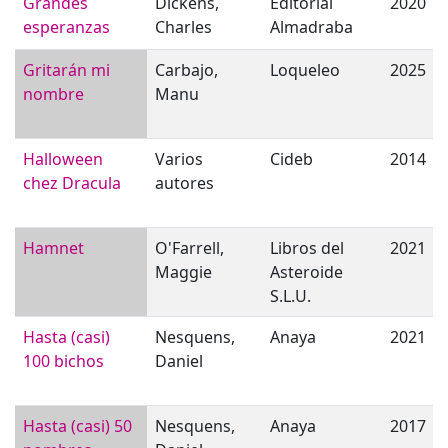
Grandes
Dickens,
Editorial
2020
esperanzas
Charles
Almadraba
Gritarán mi
Carbajo,
Loqueleo
2025
nombre
Manu
Halloween
Varios
Cideb
2014
chez Dracula
autores
Hamnet
O'Farrell,
Libros del
2021
Maggie
Asteroide
S.L.U.
Hasta (casi)
Nesquens,
Anaya
2021
100 bichos
Daniel
Hasta (casi) 50
Nesquens,
Anaya
2017