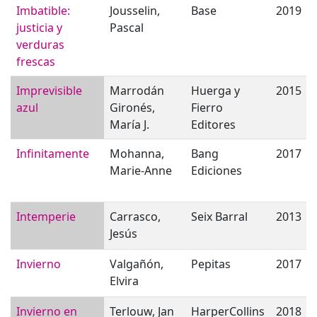
Imbatible:
Jousselin,
Base
2019
justicia y
Pascal
verduras
frescas
Imprevisible
Marrodán
Huerga y
2015
azul
Gironés,
Fierro
María J.
Editores
Infinitamente
Mohanna,
Bang
2017
Marie-Anne
Ediciones
Intemperie
Carrasco,
Seix Barral
2013
Jesús
Invierno
Valgañón,
Pepitas
2017
Elvira
Invierno en
Terlouw, Jan
HarperCollins
2018