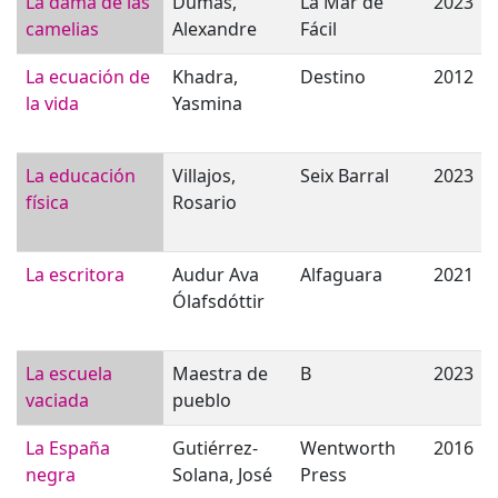
La dama de las
Dumas,
La Mar de
2023
camelias
Alexandre
Fácil
La ecuación de
Khadra,
Destino
2012
la vida
Yasmina
La educación
Villajos,
Seix Barral
2023
física
Rosario
La escritora
Audur Ava
Alfaguara
2021
Ólafsdóttir
La escuela
Maestra de
B
2023
vaciada
pueblo
La España
Gutiérrez-
Wentworth
2016
negra
Solana, José
Press