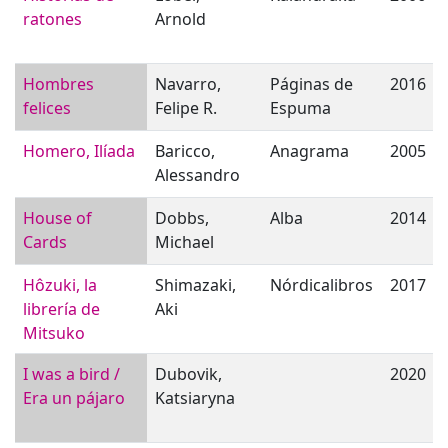
ratones
Arnold
Hombres
Navarro,
Páginas de
2016
felices
Felipe R.
Espuma
Homero, Ilíada
Baricco,
Anagrama
2005
Alessandro
House of
Dobbs,
Alba
2014
Cards
Michael
Hôzuki, la
Shimazaki,
Nórdicalibros
2017
librería de
Aki
Mitsuko
I was a bird /
Dubovik,
2020
Era un pájaro
Katsiaryna