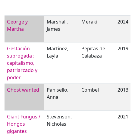
George y
Marshall,
Meraki
2024
Martha
James
Gestación
Martínez,
Pepitas de
2019
subrogada :
Layla
Calabaza
capitalismo,
patriarcado y
poder
Ghost wanted
Panisello,
Combel
2013
Anna
Giant Fungus /
Stevenson,
2021
Hongos
Nicholas
gigantes