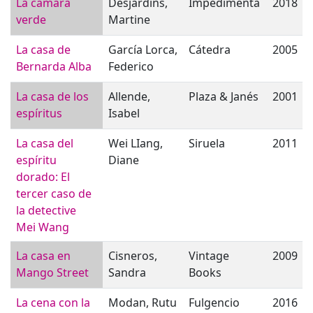
La cámara
Desjardins,
Impedimenta
2018
verde
Martine
La casa de
García Lorca,
Cátedra
2005
Bernarda Alba
Federico
La casa de los
Allende,
Plaza & Janés
2001
espíritus
Isabel
La casa del
Wei LIang,
Siruela
2011
espíritu
Diane
dorado: El
tercer caso de
la detective
Mei Wang
La casa en
Cisneros,
Vintage
2009
Mango Street
Sandra
Books
La cena con la
Modan, Rutu
Fulgencio
2016