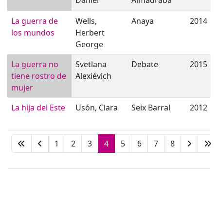
Daniel
Almadraba
La guerra de
Wells,
Anaya
2014
los mundos
Herbert
George
La guerra no
Svetlana
Debate
2015
tiene rostro de
Alexiévich
mujer
La hija del Este
Usón, Clara
Seix Barral
2012
1
2
3
4
5
6
7
8